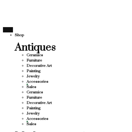
E
THANK YOU FOR S
U FOR SUPPORTING LOCAL BUSINESS
PPORTING LOCAL BUSINESS
THANK YOU FOR SU
Shop
 FOR SUPPORTING CONTEMPORARY ARTIST
Antiques
Ceramics
Furniture
Decorative Art
Painting
Jewelry
Accessories
Sales
Ceramics
Furniture
Decorative Art
Painting
Jewelry
Accessories
Sales