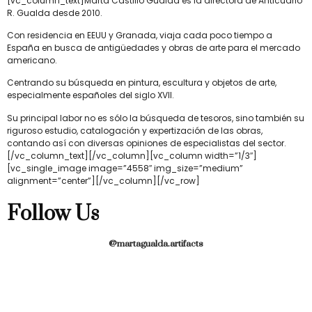
[vc_column_text]Marta Castillo Gualda es la directora de Anticuario
R. Gualda desde 2010.
Con residencia en EEUU y Granada, viaja cada poco tiempo a
España en busca de antigüedades y obras de arte para el mercado
americano.
Centrando su búsqueda en pintura, escultura y objetos de arte,
especialmente españoles del siglo XVII.
Su principal labor no es sólo la búsqueda de tesoros, sino también su
riguroso estudio, catalogación y expertización de las obras,
contando así con diversas opiniones de especialistas del sector.
[/vc_column_text][/vc_column][vc_column width=”1/3″]
[vc_single_image image=”4558″ img_size=”medium”
alignment=”center”][/vc_column][/vc_row]
Follow Us
@martagualda.artifacts