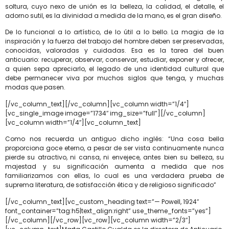
soltura, cuyo nexo de unión es la belleza, la calidad, el detalle, el
adorno sutil, es la divinidad a medida de la mano, es el gran diseño.
De lo funcional a lo artístico, de lo útil a lo bello. La magia de la
inspiración y la fuerza del trabajo del hombre deben ser preservadas,
conocidas, valoradas y cuidadas. Esa es la tarea del buen
anticuario: recuperar, observar, conservar, estudiar, exponer y ofrecer,
a quien sepa apreciarlo, el legado de una identidad cultural que
debe permanecer viva por muchos siglos que tenga, y muchas
modas que pasen.
[/vc_column_text][/vc_column][vc_column width=”1/4″]
[vc_single_image image=”1734″ img_size=”full”][/vc_column]
[vc_column width=”1/4″][vc_column_text]
Como nos recuerda un antiguo dicho inglés: “Una cosa bella
proporciona goce eterno, a pesar de ser vista continuamente nunca
pierde su atractivo, ni cansa, ni envejece, antes bien su belleza, su
majestad y su significación aumenta a medida que nos
familiarizamos con ellas, lo cual es una verdadera prueba de
suprema literatura, de satisfacción ética y de religioso significado”
[/vc_column_text][vc_custom_heading text=”— Powell, 1924″
font_container=”tag:h5|text_align:right” use_theme_fonts=”yes”]
[/vc_column][/vc_row][vc_row][vc_column width=”2/3″]