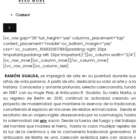
READ MORE
Contact
X
[vc_row gap=”35″ full_height=”yes” columns_placement=”top”
content_placement=”middle” no_bottom_margin=”yes”
css=”.vc_custom_1566312617861{padding-right: 20px
!important;padding-left: 20px !important;}”][vc_column width=”2/4″]
[vc_row_inner][vc_column_inner][/vc_column_inner]
[/vc_row_inner][vc_column_text]
RAMÓN GUALDA,
se impregnó de arte en su juventud durante sus
años de vida parisina. A partir de ahí, dedicaría su vida al arte y a la
historia. Conocedor y amante profundo, selecto coleccionista, fundó
en 1987 con su mujer Pilar, el Anticuario R. Gualda. Su nieta Marta, a
su regreso de Berlín en 2010, continuó la actividad creando un
proyecto de modernidad que mantiene la esencia de lo tradicional,
convirtiendo el espacio en rincones de relatos enmarcados. Desde el
escritorio de un viajero inglés obsesionado por la cosmología, hasta
la solemnidad del
sacro. Desde la fuerza del fuego y del trabajo
arte
del hombre que moldea el hierro, hasta la casa mudéjar repleta de
la luz de la cerámica y de la cacharrería tradicional granadina. El
anticuario de Marta es una colección ecléctica pero con gracia y